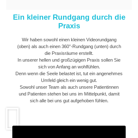
Ein kleiner Rundgang durch die
Praxis
Wir haben sowohl einen kleinen Videorundgang
(oben) als auch einen 360°-Rundgang (unten) durch
die Praxisräume erstellt.
In unserer hellen und großzügigen Praxis sollen Sie
sich von Anfang an wohlfühlen.
Denn wenn die Seele belastet ist, tut ein angenehmes
Umfeld gleich ein wenig gut.
Sowohl unser Team als auch unsere Patientinnen
und Patienten stehen bei uns im Mittelpunkt, damit
sich alle bei uns gut aufgehoben fühlen.
Sie sehen gerade einen Platzhalterinhalt
von
YouTube
. Um auf den eigentlichen
Inhalt zuzugreifen, klicken Sie auf die
Schaltfläche unten. Bitte beachten Sie,
dass dabei Daten an Drittanbieter
weitergegeben werden.