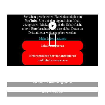
Sie sehen gerade einen Platzhalterinhalt von
YouTube
. Um auf den eigentlichen Inhalt
zuzugreifen, klicken Sie auf die Schaltfläche
unten. Bitte beachten Sie, dass dabei Daten an
Drittanbieter weitergegeben werden.
Mehr Informationen
Inhalt entsperren
Erforderlichen Service akzeptieren
und Inhalte entsperren
Unser Hilfsangebot
Die Praxis