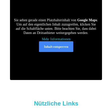
Mehr Informationen
Inhalt entsperren
Erforderlichen Service akzeptieren
Sie sehen gerade einen Platzhalterinhalt von
Google Maps
.
Um auf den eigentlichen Inhalt zuzugreifen, klicken Sie
und Inhalte entsperren
auf die Schaltfläche unten. Bitte beachten Sie, dass dabei
Daten an Drittanbieter weitergegeben werden.
Mehr Informationen
Inhalt entsperren
Nützliche Links
Neurologen &
Psychiater im Netz
Between the Lines