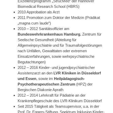
Exzellenzprogramm „StrucMed“ der Hannover
Biomedical Research School (HBRS)
2010 Approbation als Arzt
2011 Promotion zum Doktor der Medizin (Prädikat
„magna cum laude“)
2010 – 2012 Sanitätsoffizier am
Bundeswehrkrankenhaus Hamburg
, Zentrum für
Seelische Gesundheit (Abteilung für
Allgemeinpsychiatrie und für Traumafolgestörungen
nach Unfällen, Gewalttaten oder extremen
Einsatzerfahrungen, sowie wehrpsychiatrische
Begutachtungen)
2012 – 2016 Kinder- und jugendpsychiatrischer
Assistenzarzt an den
LVR Kliniken in Düsseldorf
und Essen
, sowie im
Heilpädagogisch-
Psychotherapeutischen Zentrum
(HPZ) der
Bergischen Diakonie Aprath
2012 – 2014 Lehrkraft für Pädiatrie an der
Krankenpflegeschule des LVR-Klinikum Düsseldorf
Seit 2015 Tätigkeit als Teamsupervisor, u.a. in der
Prof. Dr. Eggers-Stiftung, Spektrum Inklusion Kinder-