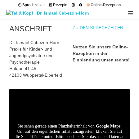
Sprechzeiten
Rezepte
Online-Rezeption
ANSCHRIFT
ZU DEN SPRECHZEITEN
Dr. Ismael Cabezon-Horn
Nutzen Sie unsere Online-
Praxis für Kinder- und
Rezeption in der
Jugendpsychiatrie und
Einblendung unten rechts!
Psychotherapie
Hofaue 41-45
42103 Wuppertal-Elberfeld
Sie sehen gerade einen Platzhalterinhalt von
Google Maps
.
Um auf den eigentlichen Inhalt zuzugreifen, klicken Sie auf
die Schaltfläche unten. Bitte beachten Sie, dass dabei Daten an