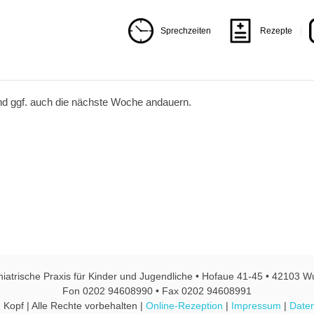
Sprechzeiten
Rezepte
d ggf. auch die nächste Woche andauern.
hiatrische Praxis für Kinder und Jugendliche • Hofaue 41-45 • 42103 W
Fon 0202 94608990 • Fax 0202 94608991
 Kopf | Alle Rechte vorbehalten |
Online-Rezeption
|
Impressum
|
Daten