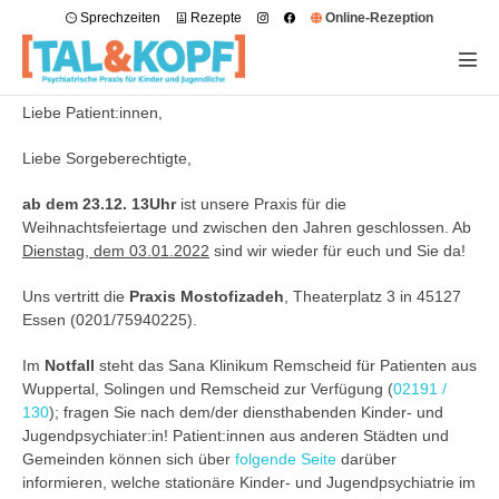
Sprechzeiten
Rezepte
Online-Rezeption
Liebe Patient:innen,
Liebe Sorgeberechtigte,
ab dem 23.12. 13Uhr
ist unsere Praxis für die
Weihnachtsfeiertage und zwischen den Jahren geschlossen. Ab
Dienstag, dem 03.01.2022
sind wir wieder für euch und Sie da!
Uns vertritt die
Praxis Mostofizadeh
, Theaterplatz 3 in 45127
Essen (0201/75940225).
Im
Notfall
steht das Sana Klinikum Remscheid für Patienten aus
Wuppertal, Solingen und Remscheid zur Verfügung (
02191 /
130
); fragen Sie nach dem/der diensthabenden Kinder- und
Jugendpsychiater:in! Patient:innen aus anderen Städten und
Gemeinden können sich über
folgende Seite
darüber
informieren, welche stationäre Kinder- und Jugendpsychiatrie im