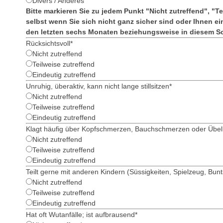
Divers / Anderes
E
Bitte markieren Sie zu jedem Punkt "Nicht zutreffend", "Te
m
selbst wenn Sie sich nicht ganz sicher sind oder Ihnen ei
a
den letzten sechs Monaten beziehungsweise in diesem Sc
i
Rücksichtsvoll
*
l
Nicht zutreffend
*
Teilweise zutreffend
Eindeutig zutreffend
Unruhig, überaktiv, kann nicht lange stillsitzen
*
Nicht zutreffend
Teilweise zutreffend
Eindeutig zutreffend
Klagt häufig über Kopfschmerzen, Bauchschmerzen oder Übel
Nicht zutreffend
Teilweise zutreffend
Eindeutig zutreffend
Teilt gerne mit anderen Kindern (Süssigkeiten, Spielzeug, Bunts
Nicht zutreffend
Teilweise zutreffend
Eindeutig zutreffend
Hat oft Wutanfälle; ist aufbrausend
*