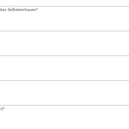
 das Selbstvertrauen
*
n)
*