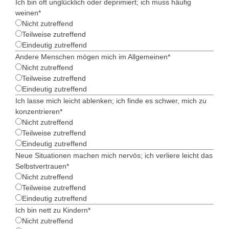
Ich bin oft unglücklich oder deprimiert; ich muss häufig
weinen
*
Nicht zutreffend
Teilweise zutreffend
Eindeutig zutreffend
Andere Menschen mögen mich im Allgemeinen
*
Nicht zutreffend
Teilweise zutreffend
Eindeutig zutreffend
Ich lasse mich leicht ablenken; ich finde es schwer, mich zu
konzentrieren
*
Nicht zutreffend
Teilweise zutreffend
Eindeutig zutreffend
Neue Situationen machen mich nervös; ich verliere leicht das
Selbstvertrauen
*
Nicht zutreffend
Teilweise zutreffend
Eindeutig zutreffend
Ich bin nett zu Kindern
*
Nicht zutreffend