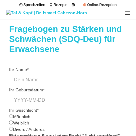
Sprechzeiten
Rezepte
Online-Rezeption
Fragebogen zu Stärken und
Schwächen (SDQ-Deu) für
Erwachsene
Ihr Name
*
Ihr Geburtsdatum
*
Ihr Geschlecht
*
Männlich
Weiblich
Divers / Anderes
Bitte markieren Sie zu jedem Punkt "Nicht zutreffend",