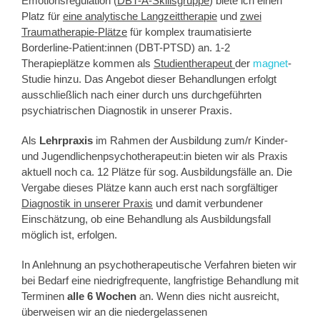
Emotionsregulation (
DBT-A-Skillsgruppe
) biete ich einen
Platz für
eine analytische Langzeittherapie
und
zwei
Traumatherapie-Plätze
für komplex traumatisierte
Borderline-Patient:innen (DBT-PTSD) an. 1-2
Therapieplätze kommen als
Studientherapeut
der
magnet
-
Studie hinzu. Das Angebot dieser Behandlungen erfolgt
ausschließlich nach einer durch uns durchgeführten
psychiatrischen Diagnostik in unserer Praxis.
Als
Lehrpraxis
im Rahmen der Ausbildung zum/r Kinder-
und Jugendlichenpsychotherapeut:in bieten wir als Praxis
aktuell noch ca. 12 Plätze für sog. Ausbildungsfälle an. Die
Vergabe dieses Plätze kann auch erst nach sorgfältiger
Diagnostik in unserer Praxis
und damit verbundener
Einschätzung, ob eine Behandlung als Ausbildungsfall
möglich ist, erfolgen.
In Anlehnung an psychotherapeutische Verfahren bieten wir
bei Bedarf eine niedrigfrequente, langfristige Behandlung mit
Terminen
alle 6 Wochen
an. Wenn dies nicht ausreicht,
überweisen wir an die niedergelassenen